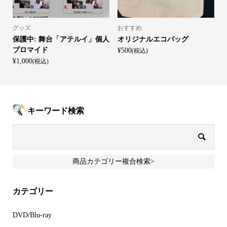
グッズ
おすすめ
D
久
保護中: 舞台「アテルイ」個人
オリジナルエコバッグ
ブロマイド
¥500
¥
(税込)
¥1,000
(税込)
キーワード検索
商品カテゴリー複合検索>
カテゴリー
DVD/Blu-ray