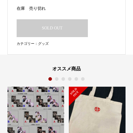
在庫
売り切れ
SOLD OUT
カテゴリー：
グッズ
オススメ商品
1
2
3
4
5
6
S
L
D
O
U
O
T