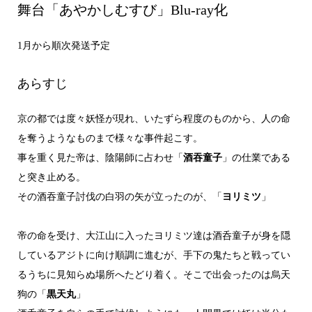
舞台「あやかしむすび」Blu-ray化
1月から順次発送予定
あらすじ
京の都では度々妖怪が現れ、いたずら程度のものから、人の命
を奪うようなものまで様々な事件起こす。
事を重く見た帝は、陰陽師に占わせ「
酒吞童子
」の仕業である
と突き止める。
その酒吞童子討伐の白羽の矢が立ったのが、「
ヨリミツ
」
帝の命を受け、大江山に入ったヨリミツ達は酒呑童子が身を隠
しているアジトに向け順調に進むが、手下の鬼たちと戦ってい
るうちに見知らぬ場所へたどり着く。そこで出会ったのは烏天
狗の「
黒天丸
」