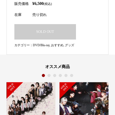
¥6,500
販売価格
(税込)
在庫
売り切れ
SOLD OUT
カテゴリー：
DVD/Blu-ray
,
おすすめ
,
グッズ
オススメ商品
1
2
3
4
5
6
S
L
D
O
U
S
L
D
O
U
O
T
O
T