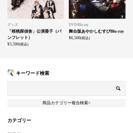
グッズ
DVD/Blu-ray
「桜桃探偵舎」公演冊子（パ
舞台版あやかしむすびBlu-ray
ンフレット）
¥6,500
(税込)
¥3,500
¥
(税込)
キーワード検索
商品カテゴリー複合検索>
カテゴリー