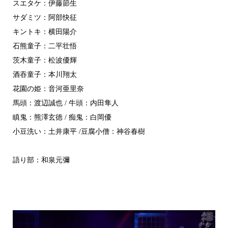
スエタケ：伊藤節生
サダミツ：阿部快征
キントキ：横田陽介
石熊童子：二平壮悟
茨木童子：松波優輝
酒吞童子：本川翔太
花園の姫：音河亜里奈
馬頭：渡辺誠也 / 牛頭：内田隼人
瞋鬼：熊澤玄徳 / 痴鬼：白岡優
小豆洗い：土井康平 /豆腐小僧：神谷春樹
語り部：和泉元彌