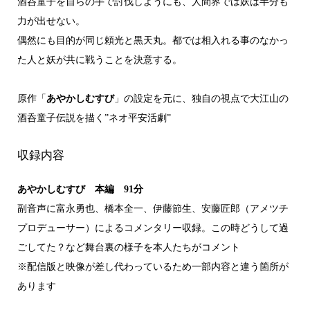
酒呑童子を自らの手で討伐しようにも、人間界では妖は半分も
力が出せない。
偶然にも目的が同じ頼光と黒天丸。都では相入れる事のなかっ
た人と妖が共に戦うことを決意する。
原作「
あやかしむすび
」の設定を元に、独自の視点で大江山の
酒呑童子伝説を描く”ネオ平安活劇”
収録内容
あやかしむすび 本編 91分
副音声に富永勇也、橋本全一、伊藤節生、安藤匠郎（アメツチ
プロデューサー）によるコメンタリー収録。この時どうして過
ごしてた？など舞台裏の様子を本人たちがコメント
※配信版と映像が差し代わっているため一部内容と違う箇所が
あります