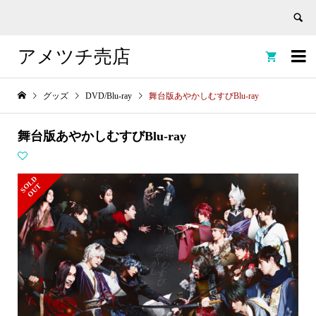
アメツチ売店


グッズ
DVD/Blu-ray
舞台版あやかしむすびBlu-ray
舞台版あやかしむすびBlu-ray
S
L
D
O
U
O
T