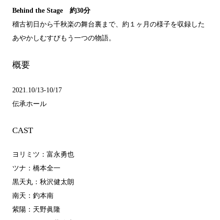
Behind the Stage 約30分
稽古初日から千秋楽の舞台裏まで、約１ヶ月の様子を収録した
あやかしむすびもう一つの物語。
概要
2021.10/13-10/17
伝承ホール
CAST
ヨリミツ：富永勇也
ツナ：橋本全一
黒天丸：秋沢健太朗
南天：釣本南
紫陽：天野眞隆