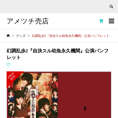
アメツチ売店


グッズ
幻調乱歩2『自決スル幼魚永久機関』公演パンフレット
幻調乱歩2『自決スル幼魚永久機関』公演パンフ
レット
S
L
D
O
U
O
T