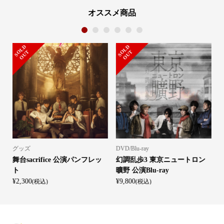
オススメ商品
1
2
3
4
5
6
S
L
D
O
U
S
L
D
O
U
O
T
O
T
グッズ
DVD/Blu-ray
D
舞台sacrifice 公演パンフレッ
幻調乱歩3 東京ニュートロン
ト
曠野 公演Blu-ray
l
¥2,300
¥9,800
¥
(税込)
(税込)