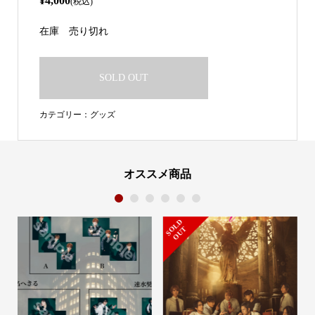
¥4,000
(税込)
在庫
売り切れ
SOLD OUT
カテゴリー：
グッズ
オススメ商品
1
2
3
4
5
6
S
L
D
O
U
O
T