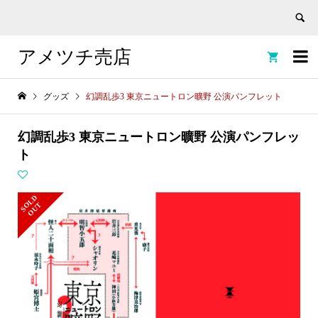
アメツチ売店


グッズ
幻調乱歩3 東京ニュートロン曠野 公演パンフレット
幻調乱歩3 東京ニュートロン曠野 公演パンフレッ
ト
S
L
D
O
U
O
T