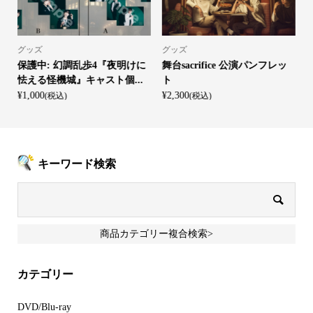
グッズ
グッズ
保護中: 幻調乱歩4『夜明けに
舞台sacrifice 公演パンフレッ
怯える怪機城』キャスト個...
ト
¥1,000
¥2,300
¥
(税込)
(税込)
キーワード検索
商品カテゴリー複合検索>
カテゴリー
DVD/Blu-ray